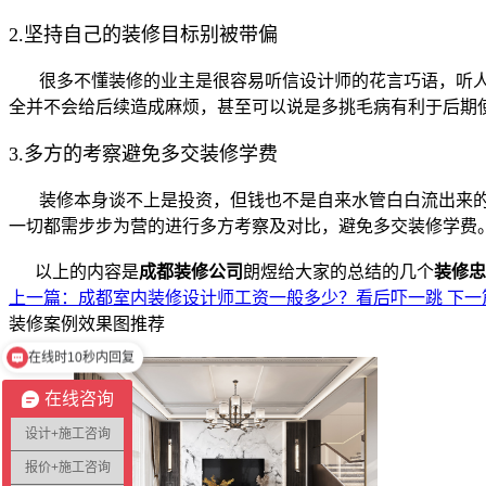
2.坚持自己的装修目标别被带偏
很多不懂装修的业主是很容易听信设计师的花言巧语，听人
全并不会给后续造成麻烦，甚至可以说是多挑毛病有利于后期
3.多方的考察避免多交装修学费
装修本身谈不上是投资，但钱也不是自来水管白白流出来的
一切都需步步为营的进行多方考察及对比，避免多交装修学费
以上的内容是
成都装修公司
朗煜给大家的总结的几个
装修忠
上一篇：成都室内装修设计师工资一般多少？看后吓一跳
下一
装修案例效果图推荐
在线时10秒内回复
在线咨询
设计+施工咨询
报价+施工咨询