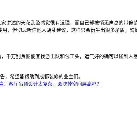
家讲述的天花乱坠感觉很有道理，而自己却被悄无声息的带偏装
使用，但切忌听信他人胡乱建议，这样只会衍生出很多矛盾，譬
，千万别贪图便宜找游击队和包工头，运气好的确可以碰到人品
。
告
，希望能帮助到成都装修的业主们。
篇：客厅吊顶设计太复杂，会吃掉空间层高吗？