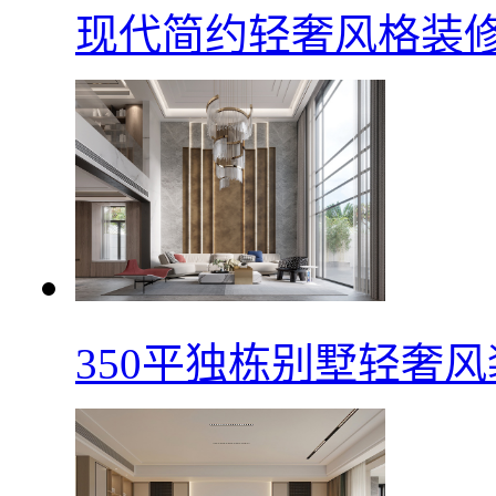
现代简约轻奢风格装
350平独栋别墅轻奢