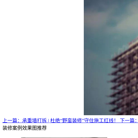
上一篇：承重墙打拆 | 杜绝“野蛮装修”守住施工红线！
下一篇
装修案例效果图推荐